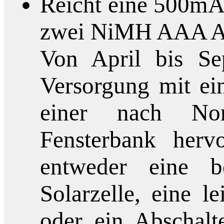
Reicht eine 500mA
zwei NiMH AAA Ak
Von April bis Sep
Versorgung mit ei
einer nach Nord
Fensterbank herv
entweder eine b
Solarzelle, eine le
oder ein Abschal